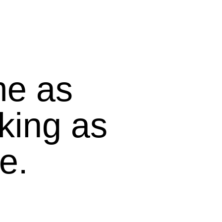
me as
king as
e.