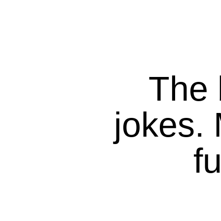
The 
jokes.
f