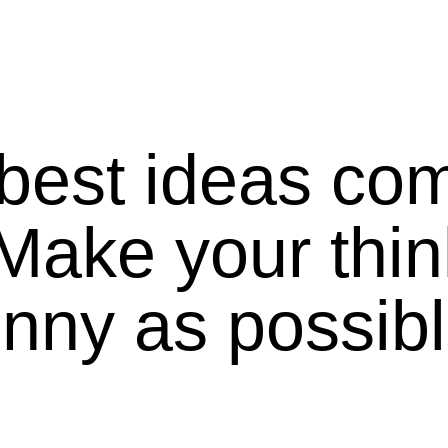
best ideas co
 Make your thin
unny as possibl